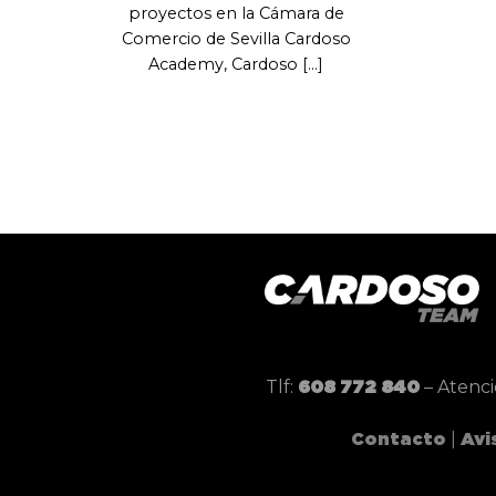
proyectos en la Cámara de
Comercio de Sevilla Cardoso
Academy, Cardoso [...]
Tlf:
– Atenci
608 772 840
|
Contacto
Avi