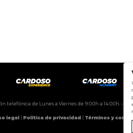
ón telefónica de Lunes a Viernes de 9:00h a 14:00h. -
inf
|
|
so legal
Política de privacidad
Términos y condi