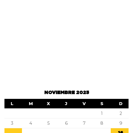
NOVIEMBRE 2025
L
M
X
J
V
S
D
1
2
3
4
5
6
7
8
9
16