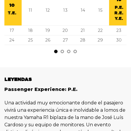
10
P.E.
11
12
13
14
15
T.E.
R.E.
Y.E.
17
18
19
20
21
22
23
24
25
26
27
28
29
30
LEYENDAS
Passenger Experience: P.E.
Una actividad muy emocionante donde el pasajero
vivirá una experiencia única e inolvidable a lomos de
nuestra Yamaha R1 biplaza de la mano de José Luís
Cardoso y su equipo de monitores. Un evento